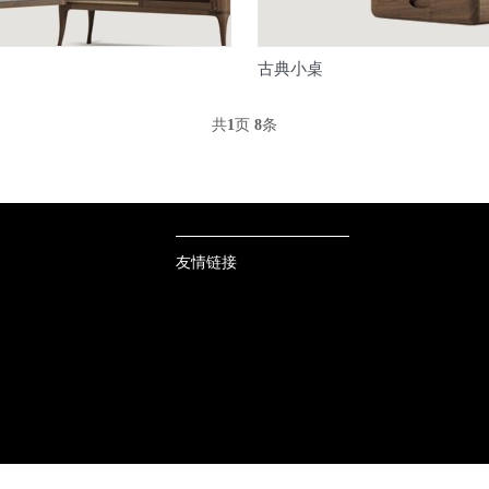
古典小桌
共
1
页
8
条
友情链接